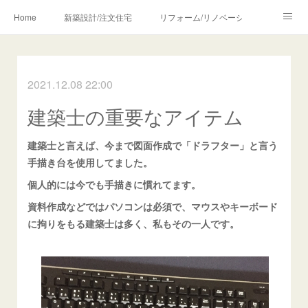
Home
新築設計/注文住宅
リフォーム/リノベーション
設計・監理の流れ
介護・福祉のご相談
2021.12.08 22:00
Profile/作品について
お問合せ/アクセス
建築士の重要なアイテム
メディア・講師・執筆・SNS関連
建築士と言えば、今まで図面作成で「ドラフター」と言う
手描き台を使用してました。
個人的には今でも手描きに慣れてます。
資料作成などではパソコンは必須で、マウスやキーボード
に拘りをもる建築士は多く、私もその一人です。