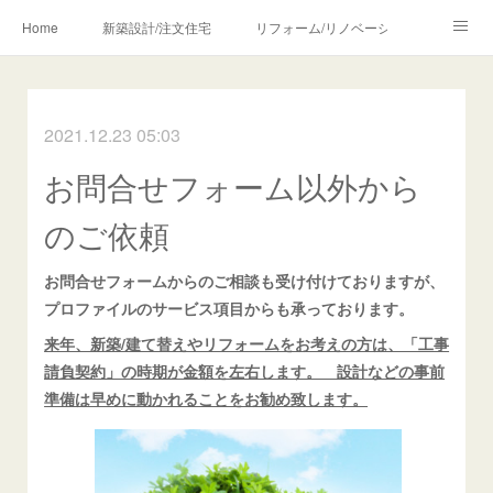
Home
新築設計/注文住宅
リフォーム/リノベーション
設計・監理の流れ
介護・福祉のご相談
2021.12.23 05:03
Profile/作品について
お問合せ/アクセス
お問合せフォーム以外から
メディア・講師・執筆・SNS関連
のご依頼
お問合せフォームからのご相談も受け付けておりますが、
プロファイルのサービス項目からも承っております。
来年、新築/建て替えやリフォームをお考えの方は、「工事
請負契約」の時期が金額を左右します。 設計などの事前
準備は早めに動かれることをお勧め致します。