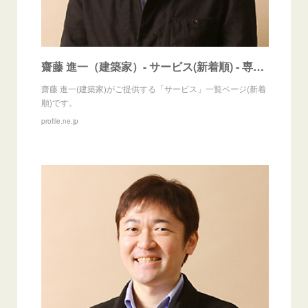
齋藤 進一（建築家）- サービス(新着順) - 専門家プロファイル
齋藤 進一(建築家)がご提供する「サービス」一覧ページ(新着
順)です。
profile.ne.jp