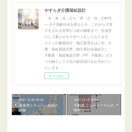
やすらぎ介護福祉設計
「衣・食・住」から「医・介・住」の時代
へ 少子高齢社会を迎えた今、これから子育
てをされる世帯から終の棲家まで、生涯安
心して暮らせるサポートをしております。
メインの建築設計・施工監理をはじめ、介
護・福祉相談分野（独立系社会福祉士）、
不動産・相続相談分野（FP・不動産）の３
つを軸として人生の総合設計をお手伝いい
たします。
フォロー
2021.12.26 09:43
2021.12.19 15:24
暴風雪とチェーン規制の
不動産 ニューノーマルの
経験
時代へ