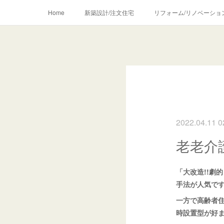
Home
新築設計/注文住宅
リフォーム/リノベーショ
2022.04.11 0
老老介
「大改造!!劇
手法が人気で
一方で高齢者
時設置型が好