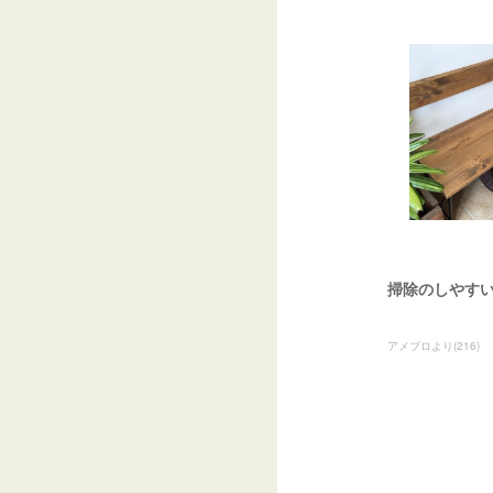
掃除のしやす
アメブロより
(
216
)