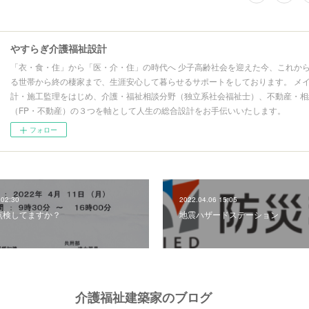
やすらぎ介護福祉設計
「衣・食・住」から「医・介・住」の時代へ 少子高齢社会を迎えた今、これか
る世帯から終の棲家まで、生涯安心して暮らせるサポートをしております。 メ
計・施工監理をはじめ、介護・福祉相談分野（独立系社会福祉士）、不動産・相
（FP・不動産）の３つを軸として人生の総合設計をお手伝いいたします。
フォロー
 02:30
2022.04.06 15:05
点検してますか？
地震ハザードステーション
介護福祉建築家のブログ