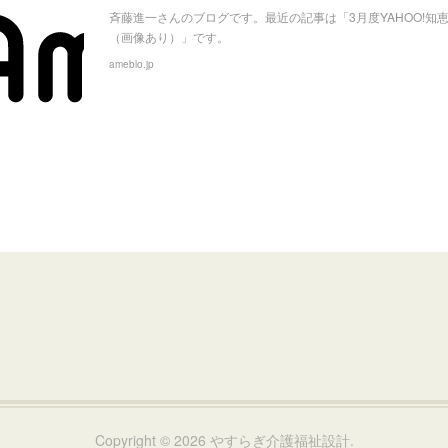
斉藤進一さんのブログです。最近の記事は「3月度YAHOO!知
（画像あり）」です。
ameblo.jp
Copyright ©
2026
やすらぎ介護福祉設計
.