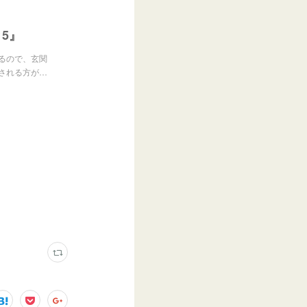
5』
るので、玄関
される方が…