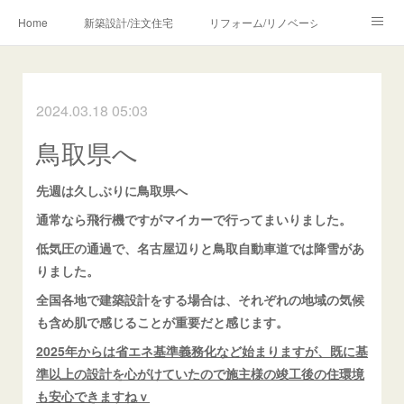
Home
新築設計/注文住宅
リフォーム/リノベーション
設計・監理の流れ
介護・福祉のご相談
2024.03.18 05:03
Profile/作品について
お問合せ/アクセス
鳥取県へ
メディア・講師・執筆・SNS関連
先週は久しぶりに鳥取県へ
通常なら飛行機ですがマイカーで行ってまいりました。
低気圧の通過で、名古屋辺りと鳥取自動車道では降雪があ
りました。
全国各地で建築設計をする場合は、それぞれの地域の気候
も含め肌で感じることが重要だと感じます。
2025年からは省エネ基準義務化など始まりますが、既に基
準以上の設計を心がけていたので施主様の竣工後の住環境
も安心できますねｖ