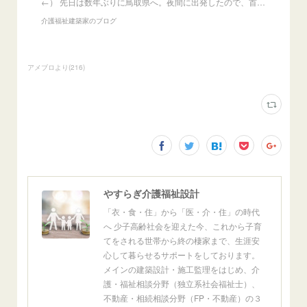
←） 先日は数年ぶりに鳥取県へ。夜間に出発したので、首…
介護福祉建築家のブログ
アメブロより
(
216
)
やすらぎ介護福祉設計
「衣・食・住」から「医・介・住」の時代
へ 少子高齢社会を迎えた今、これから子育
てをされる世帯から終の棲家まで、生涯安
心して暮らせるサポートをしております。
メインの建築設計・施工監理をはじめ、介
護・福祉相談分野（独立系社会福祉士）、
不動産・相続相談分野（FP・不動産）の３