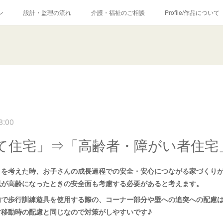
ン
設計・監理の流れ
介護・福祉のご相談
Profile/作品について
8:00
て住宅」⇒「高齢者・障がい者住宅
」を考えた時、お子さんの成長過程での安全・安心につながる家づくり
親が高齢になったときの安全面も考慮する必要があると考えます。
内で歩行訓練遊具を使用する際の、コーナー部分や壁への追突への配慮
す移動時の配慮と同じなので対策がしやすいです♪