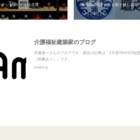
レクション）のある生活
各地域の住まい方を肌で感じる
介護福祉建築家のブログ
斉藤進一さんのブログです。最近の記事は「3月度YAHOO!知
（画像あり）」です。
ameblo.jp