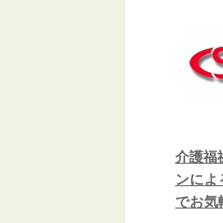
介護福
ンによ
でお気