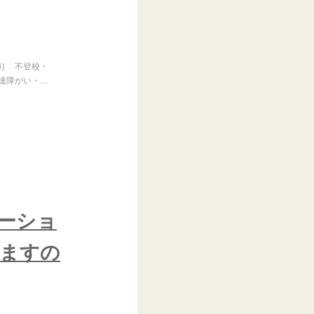
り 不登校・
達障がい・…
ーショ
しますの