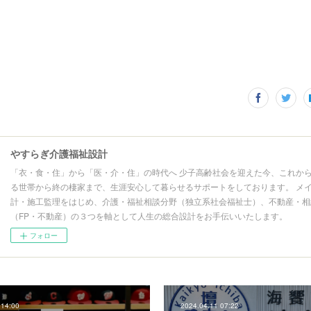
やすらぎ介護福祉設計
「衣・食・住」から「医・介・住」の時代へ 少子高齢社会を迎えた今、これか
る世帯から終の棲家まで、生涯安心して暮らせるサポートをしております。 メ
計・施工監理をはじめ、介護・福祉相談分野（独立系社会福祉士）、不動産・相
（FP・不動産）の３つを軸として人生の総合設計をお手伝いいたします。
フォロー
 14:00
2024.04.11 07:22