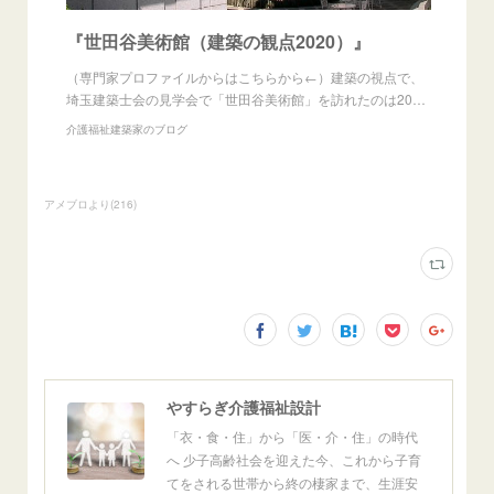
『世田谷美術館（建築の観点2020）』
（専門家プロファイルからはこちらから←）建築の視点で、
埼玉建築士会の見学会で「世田谷美術館」を訪れたのは20…
介護福祉建築家のブログ
アメブロより
(
216
)
やすらぎ介護福祉設計
「衣・食・住」から「医・介・住」の時代
へ 少子高齢社会を迎えた今、これから子育
てをされる世帯から終の棲家まで、生涯安