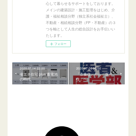
心して暮らせるサポートをしております。
メインの建築設計・施工監理をはじめ、介
護・福祉相談分野（独立系社会福祉士）、
不動産・相続相談分野（FP・不動産）の３
つを軸として人生の総合設計をお手伝いい
たします。
フォロー
2020.07.14 23:00
2020.07.08 00:00
省エネ住宅 plus 蓄電池
「衣食住」から「医介
の時代
住」へ