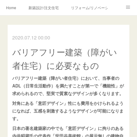
Home
新築設計/注文住宅
リフォーム/リノベーション
設計・監理の流れ
介護・福祉のご相談
2020.07.12 00:00
Profile/作品について
お問合せ/アクセス
バリアフリー建築（障がい
メディア・講師・執筆・SNS関連
者住宅）に必要なもの
バリアフリー建築（障がい者住宅）において、当事者の
ADL（日常生活動作）を満たすことが第一で「機能性」が
求められるので、堅実で質素なデザインが多くなります。
対角にある「意匠デザイン」性にも費用をかけられるよう
になれば、五感を刺激するようなデザインが可能になりま
す。
日本の著名建築家の中でも「意匠デザイン」に拘りのある
内井昭蔵氏の代表作「世田谷美術館」の展示無しの建物自