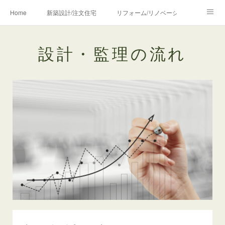
Home
新築設計/注文住宅
リフォーム/リノベーション
設計・監理の流れ
介護・福祉のご相談
設計・監理の流れ
Profile/作品について
お問合せ/アクセス
メディア・講師・執筆・SNS関連