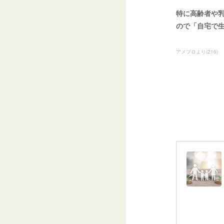
特に高齢者や
ので「自宅で
アメブロより
(
216
)