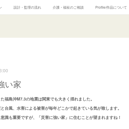
ン
設計・監理の流れ
介護・福祉のご相談
Profile/作品について
3:00
強い家
た福島沖M7.3の地震は関東でも大きく揺れました。
震と台風、水害による被害が毎年どこかで起きている気が致します。
る意識も重要ですが、「災害に強い家」に住むことが望まれますね！