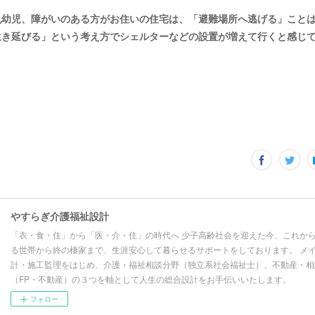
乳幼児、障がいのある方がお住いの住宅は、「避難場所へ逃げる」こと
生き延びる」という考え方でシェルターなどの設置が増えて行くと感じ
やすらぎ介護福祉設計
「衣・食・住」から「医・介・住」の時代へ 少子高齢社会を迎えた今、これか
る世帯から終の棲家まで、生涯安心して暮らせるサポートをしております。 メ
計・施工監理をはじめ、介護・福祉相談分野（独立系社会福祉士）、不動産・相
（FP・不動産）の３つを軸として人生の総合設計をお手伝いいたします。
フォロー