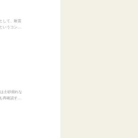
として、耐震
というコン…
では土砂崩れな
も再確認す…