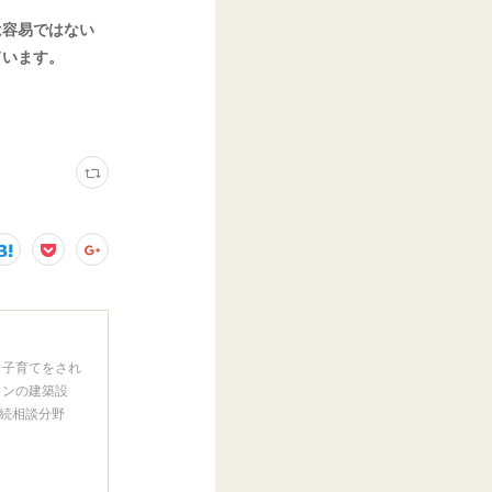
は容易ではない
ています。
ら子育てをされ
インの建築設
続相談分野