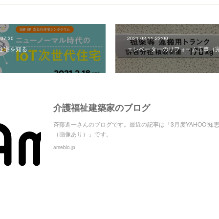
 07:30
2021.02.11 23:00
代住宅を知る
エレベーターのリフォーム工事（
介護福祉建築家のブログ
斉藤進一さんのブログです。最近の記事は「3月度YAHOO!知
（画像あり）」です。
ameblo.jp