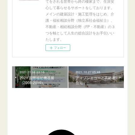
てをされる世帯から終の棲家まで、生涯安
心して暮らせるサポートをしております。
メインの建築設計・施工監理をはじめ、介
護・福祉相談分野（独立系社会福祉士）、
不動産・相続相談分野（FP・不動産）の３
つを軸として人生の総合設計をお手伝いい
たします。
フォロー
2021.11.08 03:16
2021.10.27 05:46
2021 国際福祉機器展
アマゾンエコーと高齢者
（2008-2010）
住宅