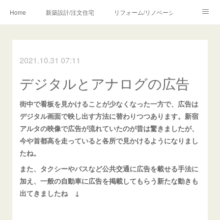
Home
新築設計/注文住宅
リフォーム/リノベーション
設計・監理の流れ
介護・福祉のご相談
2021.10.31 07:11
Profile/作品について
お問合せ/アクセス
デジタルとアナログの広告
メディア・講師・執筆・SNS関連
街中で看板を見かけることが少なくなった一方で、広告は
デジタル画面で映し出す方法に替わりつつあります。新宿
アルタの映像で広告が流れていたのが昔は驚きましたが、
今や首都高を走っていると各所で見かけるようになりまし
たね。
また、タクシーやバスなど公共交通に広告を載せる手法に
加え、一般の自動車に広告を掲載してもらう新たな動きも
出てきましたね ↓