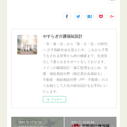
やすらぎ介護福祉設計
「衣・食・住」から「医・介・住」の時代
へ 少子高齢社会を迎えた今、これから子育
てをされる世帯から終の棲家まで、生涯安
心して暮らせるサポートをしております。
メインの建築設計・施工監理をはじめ、介
護・福祉相談分野（独立系社会福祉士）、
不動産・相続相談分野（FP・不動産）の３
つを軸として人生の総合設計をお手伝いい
たします。
フォロー
2021.11.17 01:02
2021.11.12 22:58