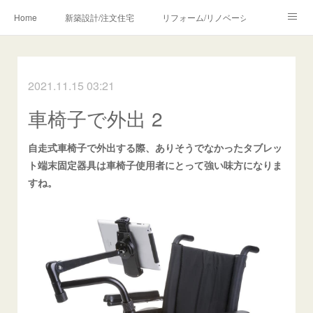
Home
新築設計/注文住宅
リフォーム/リノベーション
設計・監理の流れ
介護・福祉のご相談
2021.11.15 03:21
Profile/作品について
お問合せ/アクセス
車椅子で外出 2
メディア・講師・執筆・SNS関連
自走式車椅子で外出する際、ありそうでなかったタブレッ
ト端末固定器具は車椅子使用者にとって強い味方になりま
すね。