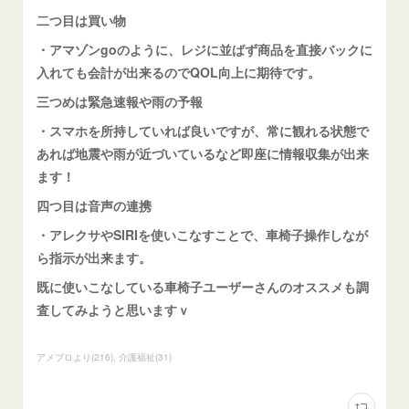
二つ目は買い物
・アマゾンgoのように、レジに並ばず商品を直接バックに
入れても会計が出来るのでQOL向上に期待です。
三つめは緊急速報や雨の予報
・スマホを所持していれば良いですが、常に観れる状態で
あれば地震や雨が近づいているなど即座に情報収集が出来
ます！
四つ目は音声の連携
・アレクサやSIRIを使いこなすことで、車椅子操作しなが
ら指示が出来ます。
既に使いこなしている車椅子ユーザーさんのオススメも調
査してみようと思いますｖ
アメブロより
(
216
)
介護福祉
(
31
)