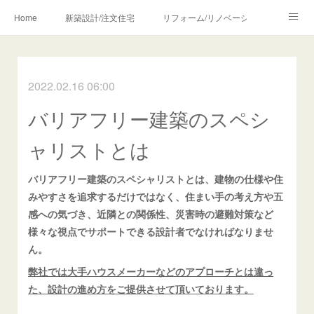
Home
新築設計/注文住宅
リフォーム/リノベーション
設計・監理の流れ
介護・福祉のご相談
2022.02.16 06:00
Profile/作品について
お問合せ/アクセス
バリアフリー建築のスペシ
メディア・講師・執筆・SNS関連
ャリストとは
バリアフリー建築のスペシャリストとは、建物の仕様や住
みやすさを追求するだけではなく、住まい手の考え方や五
感への気づき、近隣との関係性、災害時の避難対策など
様々な視点でサポートできる設計者でなければなりませ
ん。
弊社では大手ハウスメーカーなどのアプローチとは違っ
た、設計の進め方をご提供させて頂いております。