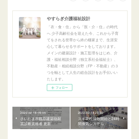
やすらぎ介護福祉設計
「衣・食・住」から「医・介・住」の時代
へ 少子高齢社会を迎えた今、これから子育
てをされる世帯から終の棲家まで、生涯安
心して暮らせるサポートをしております。
メインの建築設計・施工監理をはじめ、介
護・福祉相談分野（独立系社会福祉士）、
不動産・相続相談分野（FP・不動産）の３
つを軸として人生の総合設計をお手伝いい
たします。
フォロー
2022.02.18 06:05
2022.02.14 23:30
さいたま市既存建築物耐
スギ花粉飛散開始と24時
震診断資格者 更新
間換気システム