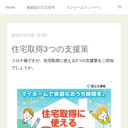
Home
新築設計/注文住宅
リフォーム/リノベーション
設計・監理の流れ
介護・福祉のご相談
2022.03.08 15:00
Profile/作品について
お問合せ/アクセス
住宅取得3つの支援策
メディア・講師・執筆・SNS関連
コロナ禍ですが、住宅取得に使える3つの支援策をご存知
でしょうか。