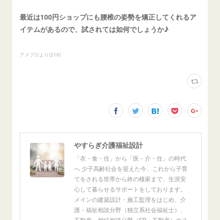
最近は100円ショップにも腰椎の姿勢を矯正してくれるア
イテムがあるので、試されては如何でしょうか♪
アメブロより
(
216
)
やすらぎ介護福祉設計
「衣・食・住」から「医・介・住」の時代
へ 少子高齢社会を迎えた今、これから子育
てをされる世帯から終の棲家まで、生涯安
心して暮らせるサポートをしております。
メインの建築設計・施工監理をはじめ、介
護・福祉相談分野（独立系社会福祉士）、
不動産・相続相談分野（FP・不動産）の３