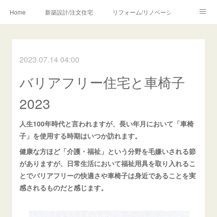
Home
新築設計/注文住宅
リフォーム/リノベーション
設計・監理の流れ
介護・福祉のご相談
2023.07.14 04:00
Profile/作品について
お問合せ/アクセス
バリアフリー住宅と車椅子
メディア・講師・執筆・SNS関連
2023
人生100年時代と言われますが、長い年月において「車椅
子」を使用する時期はいつか訪れます。
健康な方ほど「介護・福祉」という分野を毛嫌いされる節
がありますが、日常生活において福祉用具を取り入れるこ
とでバリアフリーの快適さや車椅子は身近であることを実
感されるものだと感じます。