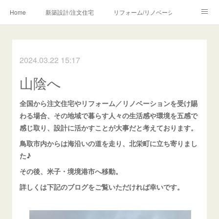
Home
新築設計/注文住宅
リフォーム/リノベーション
設計・監理の流れ
介護・福祉のご相談
2024.03.22 15:17
Profile/作品について
お問合せ/アクセス
山陰へ
メディア・講師・執筆・SNS関連
全国から注文住宅やリフォーム／リノベーションを受け賜
わる場合、その地域で暮らす人々の生活感や環境を五感で
感じ取り、設計に活かすことが大事だと考えております。
鳥取市内からは海沿いの道を走り、北栄町に立ち寄りまし
た♪
その後、米子・境境港市へ移動。
詳しくは下記のブログをご覧いただければ幸いです。