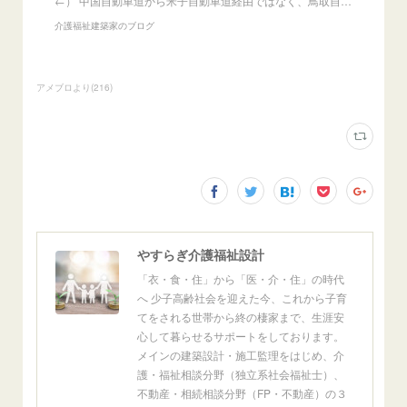
←） 中国自動車道から米子自動車道経由ではなく、鳥取自…
介護福祉建築家のブログ
アメブロより
(
216
)
やすらぎ介護福祉設計
「衣・食・住」から「医・介・住」の時代
へ 少子高齢社会を迎えた今、これから子育
てをされる世帯から終の棲家まで、生涯安
心して暮らせるサポートをしております。
メインの建築設計・施工監理をはじめ、介
護・福祉相談分野（独立系社会福祉士）、
不動産・相続相談分野（FP・不動産）の３