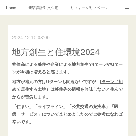
Home
新築設計/注文住宅
リフォーム/リノベーション
設計・監理の流れ
介護・福祉のご相談
2024.12.10 08:00
Profile/作品について
お問合せ/アクセス
地方創生と住環境2024
メディア・講師・執筆・SNS関連
物価高による移住や企業による地方創生でIターンやUター
ンが今後は増えると感じます。
地方が地元の方はUターンも問題ないですが、
Iターン（初
めて居住する土地）は移住先の情報を吟味しないと住んで
からが苦労します。
「住まい」「ライフライン」「公共交通の充実率」「医
療・サービス」についてまとめましたのでご参考になれば
幸いです。