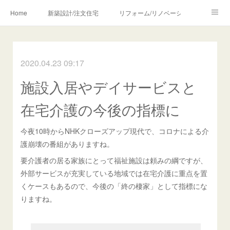
Home
新築設計/注文住宅
リフォーム/リノベーション
設計・監理の流れ
介護・福祉のご相談
2020.04.23 09:17
Profile/作品について
お問合せ/アクセス
施設入居やデイサービスと
メディア・講師・執筆・SNS関連
在宅介護の今後の指標に
今夜10時からNHKクローズアップ現代で、コロナによる介
護崩壊の番組がありますね。
要介護者の居る家族にとって福祉施設は頼みの綱ですが、
外部サービスが充実している地域では在宅介護に重点を置
くケースもあるので、今後の「終の棲家」として指標にな
りますね。