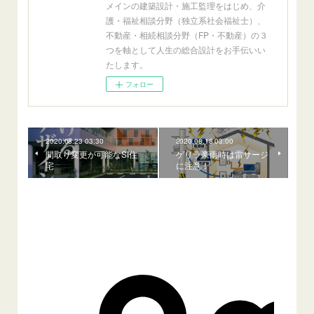
メインの建築設計・施工監理をはじめ、介
護・福祉相談分野（独立系社会福祉士）、
不動産・相続相談分野（FP・不動産）の３
つを軸として人生の総合設計をお手伝いい
たします。
フォロー
2020.08.23 03:30
2020.08.18 03:00
間取り変更が可能なSI住
ゲリラ豪雨時は雷サージ
宅
に注意！