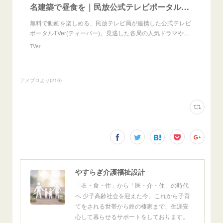
名建築で昼食を｜民放公式テレビポータル「TVer(ティーバー)」 - 無料で動画見放題
無料で動画を楽しめる、民放テレビ局が連携した公式テレビ
ポータルTVer(ティーバー)。見逃した各局の人気ドラマや…
TVer
アメブロより
(
216
)
やすらぎ介護福祉設計
「衣・食・住」から「医・介・住」の時代
へ 少子高齢社会を迎えた今、これから子育
てをされる世帯から終の棲家まで、生涯安
心して暮らせるサポートをしております。