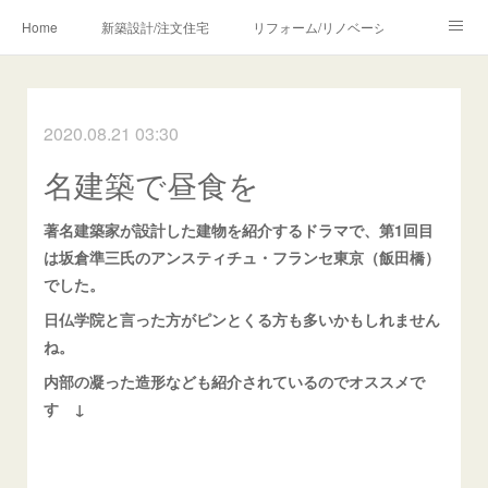
Home
新築設計/注文住宅
リフォーム/リノベーション
設計・監理の流れ
介護・福祉のご相談
2020.08.21 03:30
Profile/作品について
お問合せ/アクセス
名建築で昼食を
メディア・講師・執筆・SNS関連
著名建築家が設計した建物を紹介するドラマで、第1回目
は坂倉準三氏のアンスティチュ・フランセ東京（飯田橋）
でした。
日仏学院と言った方がピンとくる方も多いかもしれません
ね。
内部の凝った造形なども紹介されているのでオススメで
す ↓