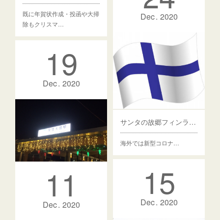
既に年賀状作成・投函や大掃
Dec
2020
除もクリスマ…
年末年始のお知らせ
19
2020-2021…
Dec
2020
サンタの故郷フィンランド
海外では新型コロナ…
15
11
茨城県常陸太田市へ
Dec
2020
今週は仕事…
Dec
2020