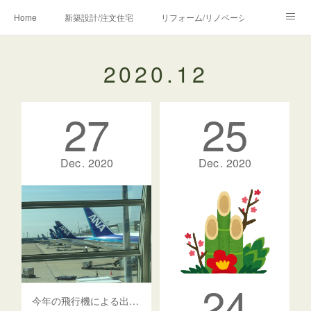
Home
新築設計/注文住宅
リフォーム/リノベーション
設計・監理の流れ
介護・福祉のご相談
2020
.
12
Profile/作品について
お問合せ/アクセス
27
25
メディア・講師・執筆・SNS関連
Dec
2020
Dec
2020
24
今年の飛行機による出張は・・