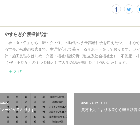
やすらぎ介護福祉設計
「衣・食・住」から「医・介・住」の時代へ 少子高齢社会を迎えた今、これか
る世帯から終の棲家まで、生涯安心して暮らせるサポートをしております。 メ
計・施工監理をはじめ、介護・福祉相談分野（独立系社会福祉士）、不動産・相
（FP・不動産）の３つを軸として人生の総合設計をお手伝いいたします。
フォロー
 22:30
2021.05.10 15:11
イメージが変わります
資材不足により木造から軽量鉄骨