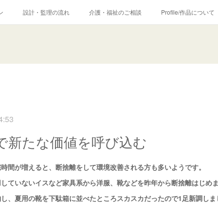
ン
設計・監理の流れ
介護・福祉のご相談
Profile/作品について
4:53
で新たな価値を呼び込む
宅時間が増えると、断捨離をして環境改善される方も多いようです。
用していないイスなど家具系から洋服、靴などを昨年から断捨離はじめ
納し、夏用の靴を下駄箱に並べたところスカスカだったので1足新調しま