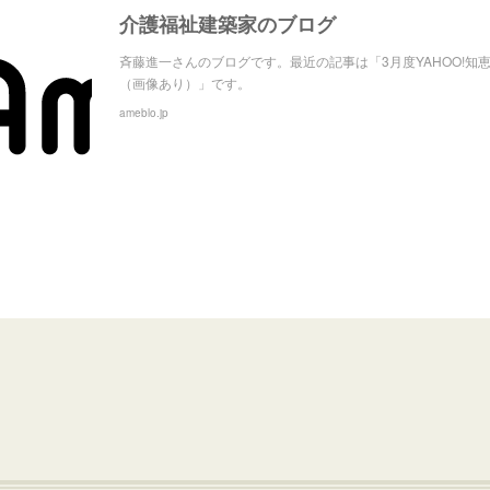
介護福祉建築家のブログ
斉藤進一さんのブログです。最近の記事は「3月度YAHOO!知
（画像あり）」です。
ameblo.jp