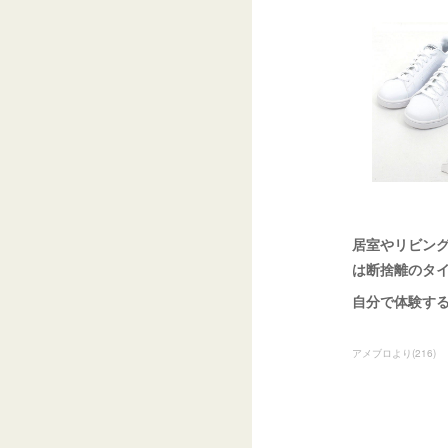
居室やリビン
は断捨離のタ
自分で体験す
アメブロより
(
216
)