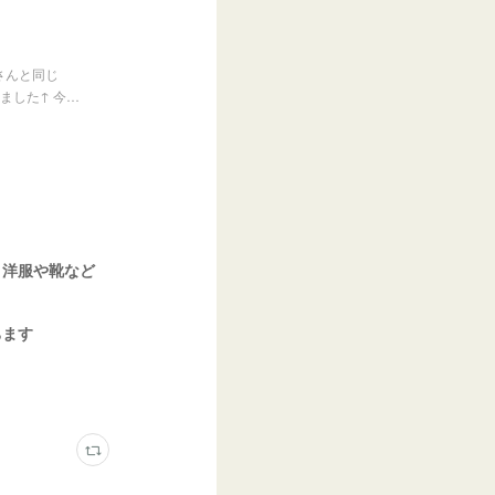
さんと同じ
ました↑ 今…
、洋服や靴など
ちます