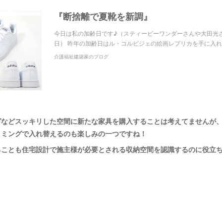
『断捨離で夏靴を新調』
今日は私の加齢日です♪（スティービーワンダーさんや大田光
日） 昨年の加齢日はル・コルビジェの絵画レプリカを手に入れ
介護福祉建築家のブログ
グなどスッキリした空間に新たな家具を購入することは考えてませんが
イミングで入れ替えるのも楽しみの一つですね！
ることも住宅設計で施主様が必要とされる収納空間を認識するのに役立