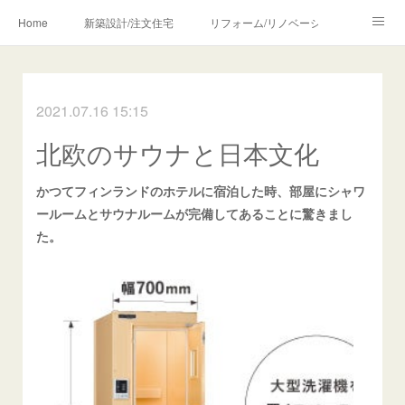
Home
新築設計/注文住宅
リフォーム/リノベーション
設計・監理の流れ
介護・福祉のご相談
2021.07.16 15:15
Profile/作品について
お問合せ/アクセス
北欧のサウナと日本文化
メディア・講師・執筆・SNS関連
かつてフィンランドのホテルに宿泊した時、部屋にシャワ
ールームとサウナルームが完備してあることに驚きまし
た。