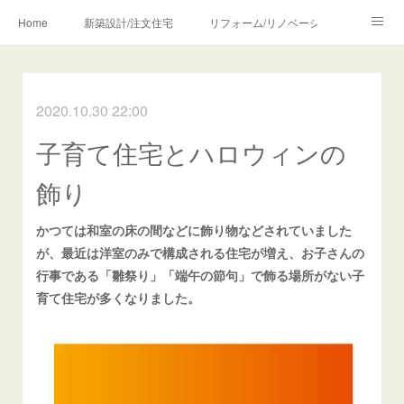
Home
新築設計/注文住宅
リフォーム/リノベーション
設計・監理の流れ
介護・福祉のご相談
2020.10.30 22:00
Profile/作品について
お問合せ/アクセス
子育て住宅とハロウィンの
メディア・講師・執筆・SNS関連
飾り
かつては和室の床の間などに飾り物などされていました
が、最近は洋室のみで構成される住宅が増え、お子さんの
行事である「雛祭り」「端午の節句」で飾る場所がない子
育て住宅が多くなりました。