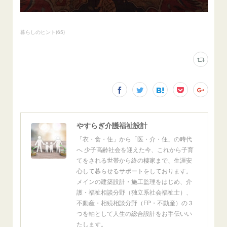
暮らしのヒント
(
65
)
やすらぎ介護福祉設計
「衣・食・住」から「医・介・住」の時代
へ 少子高齢社会を迎えた今、これから子育
てをされる世帯から終の棲家まで、生涯安
心して暮らせるサポートをしております。
メインの建築設計・施工監理をはじめ、介
護・福祉相談分野（独立系社会福祉士）、
不動産・相続相談分野（FP・不動産）の３
つを軸として人生の総合設計をお手伝いい
たします。