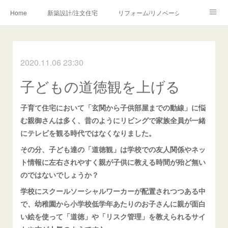
Home
新築設計/注文住宅
リフォーム/リノベーション
設計・監理の流れ
介護・福祉のご相談
2020.11.06 23:30
Profile/作品について
お問合せ/アクセス
子どもの道徳観を上げる
メディア・講師・執筆・SNS関連
子育て住宅において「玄関から子供部屋までの動線」に悩
む親御さんは多く、昔のようにリビングで家族全員が一緒
にテレビを観る時代ではなくなりました。
その分、子ども達の「道徳観」は学校での友人関係やネッ
ト情報に左右されやすく親が子供に教える時間が殆ど無い
のではないでしょうか？
学校にスクールソーシャルワーカーが配置されつつある中
で、幼稚園から小学校低学年あたりのお子さんに親が面白
い絵を使って「道徳」や「リスク管理」を教えられるサイ