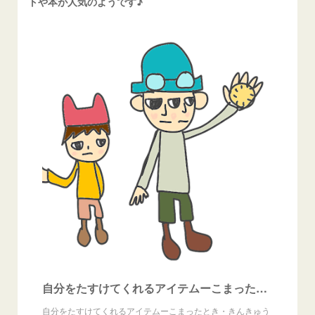
トや本が人気のようです♪
自分をたすけてくれるアイテムーこまったとき・きんきゅうのときの電話・ひなん場所（NEW生きる冒険地図より） - 子ども情報ステーションby ぷるすあるは
自分をたすけてくれるアイテムーこまったとき・きんきゅう