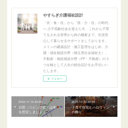
やすらぎ介護福祉設計
「衣・食・住」から「医・介・住」の時代
へ 少子高齢社会を迎えた今、これから子育
てをされる世帯から終の棲家まで、生涯安
心して暮らせるサポートをしております。
メインの建築設計・施工監理をはじめ、介
護・福祉相談分野（独立系社会福祉士）、
不動産・相続相談分野（FP・不動産）の３
つを軸として人生の総合設計をお手伝いい
たします。
フォロー
2020.11.14 23:00
2020.10.30 22:00
日照（リビング窓）は冬
子育て住宅とハロウィン
を想定しましょう
の飾り