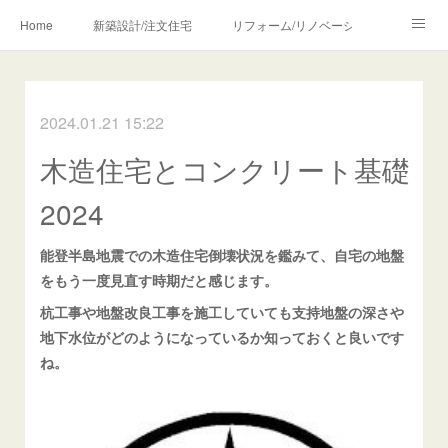
Home
新築設計/注文住宅
リフォーム/リノベーション
設計・監理の流れ
介護・福祉のご相談
2024.01.21 15:22
Profile/作品について
お問合せ/アクセス
木造住宅とコンクリート基礎
メディア・講師・執筆・SNS関連
2024
能登半島地震での木造住宅倒壊状況を鑑みて、自宅の地盤
をもう一度見直す時期だと感じます。
杭工事や地盤改良工事を施工していても支持地盤の深さや
地下水位がどのようになっているか知っておくと良いです
ね。