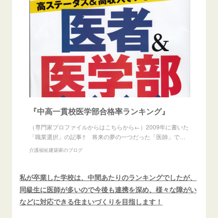
『中高一貫校医学部合格率ランキング』
（専門家プロファイルからはこちらから←）2009年に書いた
「職業選択」の記事↑ 将来の夢の一つだった「医師」で…
介護福祉建築家のブログ
私が卒業した学校は、中間あたりのランキングでしたが、
同級生に医師が多いので今後も連携を深め、様々な障がい
などに対応できる住まいづくりを目指します！