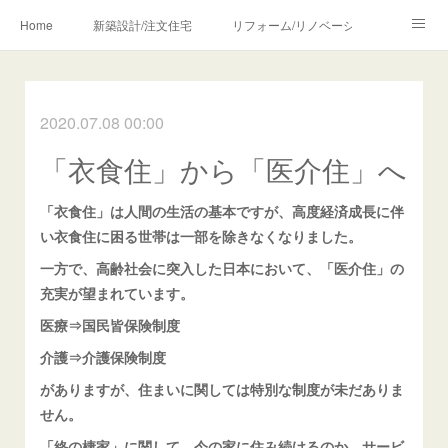
Home
新築設計/注文住宅
リフォーム/リノベーション
設計・監理の流れ
介護・福祉のご相談
2020.07.08 00:00
Profile/作品について
お問合せ/アクセス
「衣食住」から「医介住」へ
メディア・講師・執筆・SNS関連
「衣食住」は人間の生活の基本ですが、高度経済成長に伴
い衣食住に困る世帯は一部を除きなくなりました。
一方で、高齢社会に突入した日本において、「医介住」の
充実が望まれています。
医療⇒国民皆保険制度
介護⇒介護保険制度
がありますが、住まいに関しては特別な制度が未だありま
せん。
「終の棲家」に関して、今の家に住み続けるのか、サービ