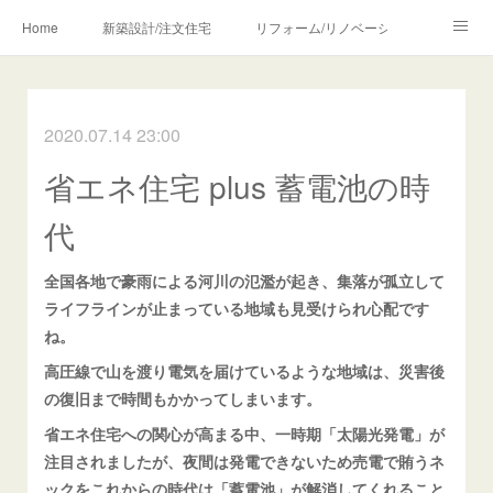
Home
新築設計/注文住宅
リフォーム/リノベーション
設計・監理の流れ
介護・福祉のご相談
2020.07.14 23:00
Profile/作品について
お問合せ/アクセス
省エネ住宅 plus 蓄電池の時
メディア・講師・執筆・SNS関連
代
全国各地で豪雨による河川の氾濫が起き、集落が孤立して
ライフラインが止まっている地域も見受けられ心配です
ね。
高圧線で山を渡り電気を届けているような地域は、災害後
の復旧まで時間もかかってしまいます。
省エネ住宅への関心が高まる中、一時期「太陽光発電」が
注目されましたが、夜間は発電できないため売電で賄うネ
ックをこれからの時代は「蓄電池」が解消してくれること