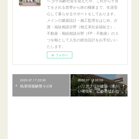
へ 少子高齢社会を迎えた今、これから子育
てをされる世帯から終の棲家まで、生涯安
心して暮らせるサポートをしております。
メインの建築設計・施工監理をはじめ、介
護・福祉相談分野（独立系社会福祉士）、
不動産・相続相談分野（FP・不動産）の３
つを軸として人生の総合設計をお手伝いい
たします。
フォロー
2020.07.17 23:30
2020.07.12 00:00
執筆情報解禁その9
バリアフリー建築（障が
い者住宅）に必要なもの